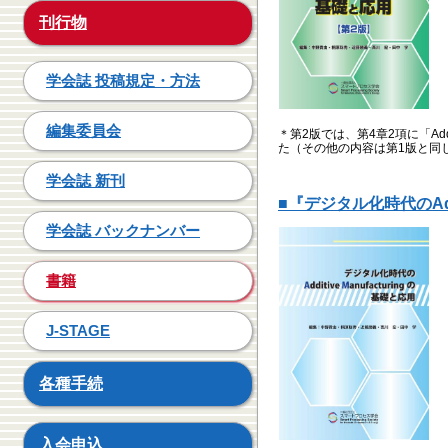
刊行物
学会誌 投稿規定・方法
編集委員会
＊第2版では、第4章2項に「Add
た（その他の内容は第1版と同
学会誌 新刊
■
『デジタル化時代のAddi
学会誌 バックナンバー
書籍
J-STAGE
各種手続
入会申込