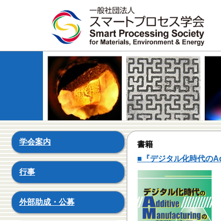
学会案内
書籍
■
『デジタル化時代のAddi
行事
外部助成・公募