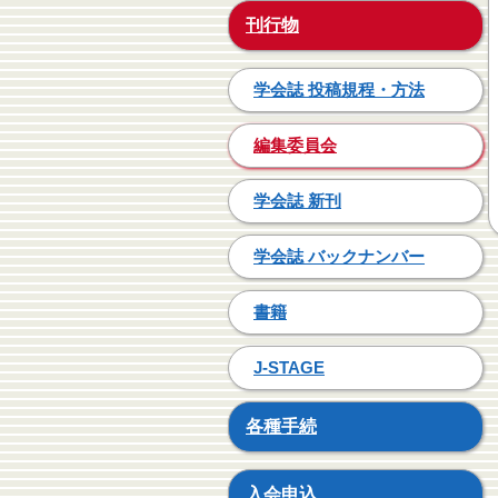
刊行物
学会誌 投稿規程・方法
編集委員会
学会誌 新刊
学会誌 バックナンバー
書籍
J-STAGE
各種手続
入会申込