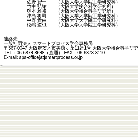
佐野 智一 （大阪大学大学院工学研究科）
竹中 弘祐 （大阪大学接合科学研究所）
塚本 雅裕 （大阪大学接合科学研究所）
津島 将司 （大阪大学大学院工学研究科）
中野 貴由 （大阪大学大学院工学研究科）
松嶋 道也 （大阪大学大学院工学研究科）
連絡先
一般社団法人 スマートプロセス学会事務局
〒567-0047 大阪府茨木市美穂ヶ丘11番1号 大阪大学接合科学研
TEL：06-6879-8698（直通） FAX：06-6878-3110
E-mail: sps-office[at]smartprocess.or.jp